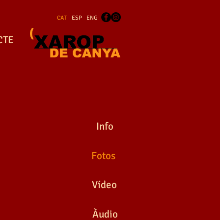
CAT
ESP
ENG
CTE
IRES MARINERES
Capitano
Info
Fotos
Vídeo
IRES MARINERES
Àudio