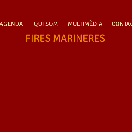
AGENDA
QUI SOM
MULTIMÈDIA
CONTA
FIRES MARINERES
FIRES MARINERES
FIRES MARINERES
F
Xanquers
FIRES MARINERES
FIRES MARINERES
F
Pirata amb canó
En Capitano amb la
barqueta