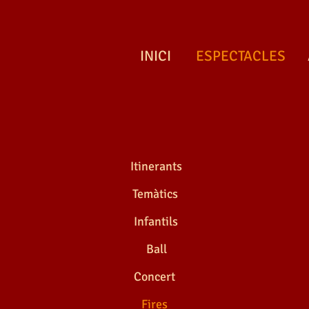
INICI
ESPECTACLES
FIRES MARINERES
Marineres
Itinerants
Temàtics
Infantils
Ball
FIRES MARINERES
Concert
Fires