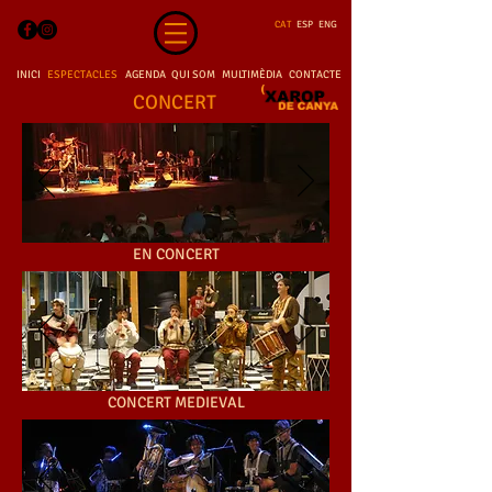
CAT
ESP
ENG
INICI
ESPECTACLES
AGENDA
QUI SOM
MULTIMÈDIA
CONTACTE
CONCERT
EN CONCERT
CONCERT MEDIEVAL