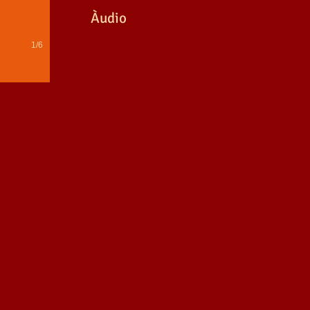
Àudio
1/6