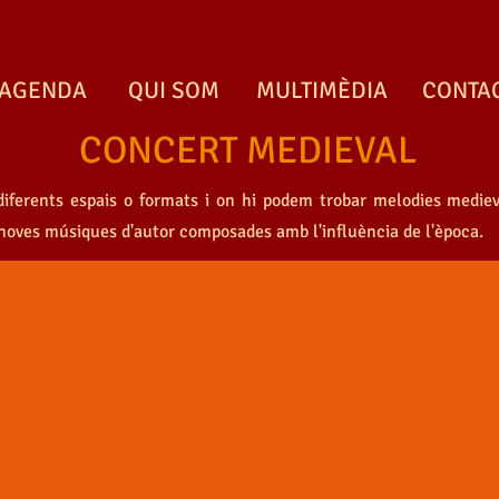
AGENDA
QUI SOM
MULTIMÈDIA
CONTA
CONCERT MEDIEVAL
iferents espais o formats i on hi podem trobar melodies mediev
RT MEDIEVAL
noves músiques d'autor composades amb l'influència de l'època.