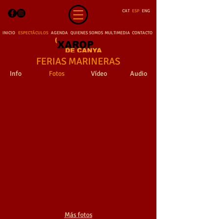
CAT
ESP
ENG
INICIO
ESPECTÁCULOS
AGENDA
QUIENES SOMOS
MULTIMEDIA
CONTACTO
FERIAS MARINERAS
Info
Fotos
Vídeo
Audio
FERIAS MARINERAS
FERIAS MARINERAS
Marineras
Zancos
FERIAS MARINERAS
FERIAS MARINERAS
Capitano
Más fotos