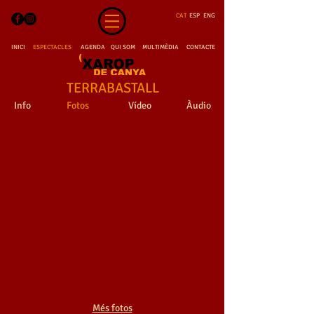
CAT
ESP
ENG
INICI
ESPECTACLES
AGENDA
QUI SOM
MULTIMÈDIA
CONTACTE
TERRABASTALL
Info
Fotos
Vídeo
Àudio
TERRABASTALL
TERRABASTALL
TERRABASTALL
TERRABASTALL
Més fotos