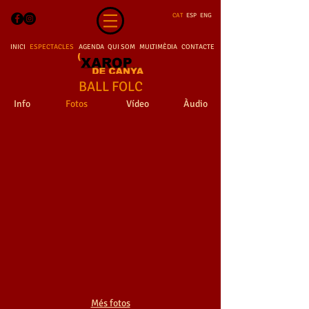
CAT
ESP
ENG
INICI
ESPECTACLES
AGENDA
QUI SOM
MULTIMÈDIA
CONTACTE
BALL FOLC
Info
Fotos
Vídeo
Àudio
BALL FOLC
BALL FOLC
BALL FOLC
BALL FOLC
Més fotos