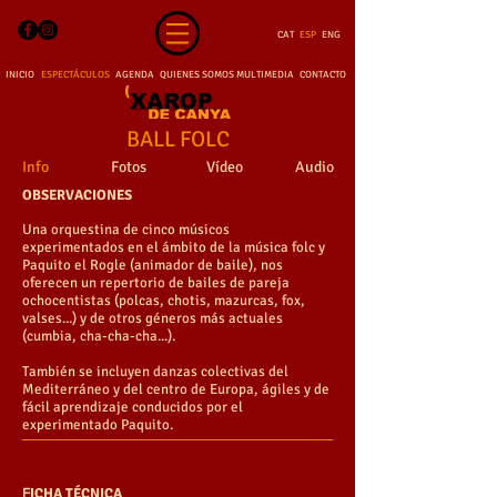
CAT
ESP
ENG
INICIO
ESPECTÁCULOS
AGENDA
QUIENES SOMOS
MULTIMEDIA
CONTACTO
BALL FOLC
Info
Fotos
Vídeo
Audio
OBSERVACIONES
Una orquestina de cinco músicos
experimentados en el ámbito de la música folc y
Paquito el Rogle (animador de baile), nos
oferecen un repertorio de bailes de pareja
ochocentistas (polcas, chotis, mazurcas, fox,
valses...) y de otros géneros más actuales
(cumbia, cha-cha-cha...).
También se incluyen danzas colectivas del
Mediterráneo y del centro de Europa, ágiles y de
fácil aprendizaje conducidos por el
experimentado Paquito.
F
ICHA TÉCNICA