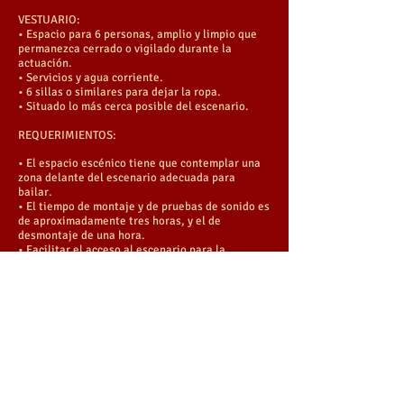
VESTUARIO:
• Espacio para 6 personas, amplio y limpio que
permanezca cerrado o vigilado durante la
actuación.
• Servicios y agua corriente.
• 6 sillas o similares para dejar la ropa.
• Situado lo más cerca posible del escenario.
REQUERIMIENTOS:
• El espacio escénico tiene que contemplar una
zona delante del escenario adecuada para
bailar.
• El tiempo de montaje y de pruebas de sonido es
de aproximadamente tres horas, y el de
desmontaje de una hora.
• Facilitar el acceso al escenario para la
descarga del equipo de sonido y el material.
Itinerantes
Temáticos
Infantiles
Baile
Concierto
Ferias