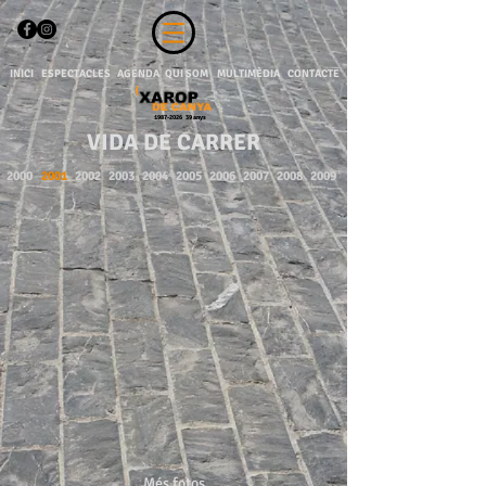
INICI
ESPECTACLES
AGENDA
QUI SOM
MULTIMÈDIA
CONTACTE
1987-2026
39 anys
VIDA DE CARRER
2000
2001
2002
2003
2004
2005
2006
2007
2008
2009
2001-01-05 Terrabastall Sant Cugat Cavalcada de Reis 00
2001-01-05 Terrabastall Sant Cugat Cavalcada de Reis 01
2001-01-05 Terrabastall Sant Cugat Cavalcada de Reis 02
2001-01-05 Terrabastall Sant Cugat Cavalcada de Reis 03
Més fotos