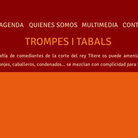
AGENDA
QUIENES SOMOS
MULTIMEDIA
CONT
TROMPES I TABALS
añía de comediantes de la corte del rey Títere os puede amen
ES I TABALS
njes, caballeros, condenados... se mezclan con complicidad para 