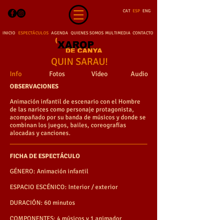
CAT
ESP
ENG
INICIO
ESPECTÁCULOS
AGENDA
QUIENES SOMOS
MULTIMEDIA
CONTACTO
QUIN SARAU!
Info
Fotos
Vídeo
Audio
OBSERVACIONES
Animación infantil de escenario con el Hombre
de las narices como personaje protagonista,
acompañado por su banda de músicos y donde se
combinan los juegos, bailes, coreografías
alocadas y canciones.
FICHA DE ESPECTÁCULO
GÉNERO: Animación infantil
ESPACIO ESCÉNICO: Interior / exterior
DURACIÓN: 60 minutos
COMPONENTES: 4 músicos y 1 animador