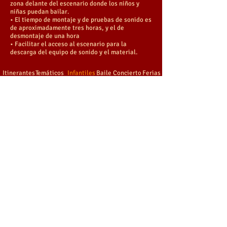
zona delante del escenario donde los niños y
niñas puedan bailar.
• El tiempo de montaje y de pruebas de sonido es
de aproximadamente tres horas, y el de
desmontaje de una hora
.
• Facilitar el acceso al escenario para la
descarga del equipo de sonido y el material.
Itinerantes
Temáticos
Infantiles
Baile
Concierto
Ferias