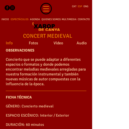
CAT
ESP
ENG
INICIO
ESPECTÁCULOS
AGENDA
QUIENES SOMOS
MULTIMEDIA
CONTACTO
CONCERT MEDIEVAL
Info
Fotos
Vídeo
Audio
OBSERVACIONES
Concierto que se puede adaptar a diferentes
espacios o formatos y donde podemos
encontrar melodías medievales arregladas para
nuestra formación instrumental y también
nuevas músicas de autor compuestas con la
influencia de la época.
FICHA TÉCNICA
GÉNERO: Concierto medieval
ESPACIO ESCÉNICO: Interior / Exterior
DURACIÓN: 60 minutos