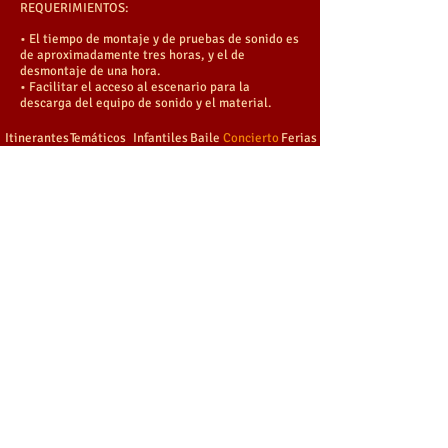
REQUERIMIENTOS:
• El tiempo de montaje y de pruebas de sonido es
de aproximadamente tres horas, y el de
desmontaje de una hora.
• Facilitar el acceso al escenario para la
descarga del equipo de sonido y el material.
Itinerantes
Temáticos
Infantiles
Baile
Concierto
Ferias